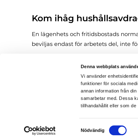
Kom ihåg hushållsavdra
En lägenhets och fritidsbostads norma
beviljas endast för arbetets del, inte f
Denna webbplats använde
Vi använder enhetsidentifie
Byggtj
funktioner för sociala medi
Österh
annan information från din
66550 
samarbetar med. Dessa kan
0500

tillhandahållit eller som d
h.en

Samtyckesval
Nödvändig