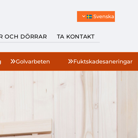
Svenska
R OCH DÖRRAR
TA KONTAKT
g
Golvarbeten
Fuktskadesaneringar

