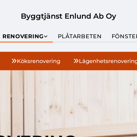
Byggtjänst Enlund Ab Oy
RENOVERING
PLÅTARBETEN
FÖNSTE
Köksrenovering
Lägenhetsrenoverin

