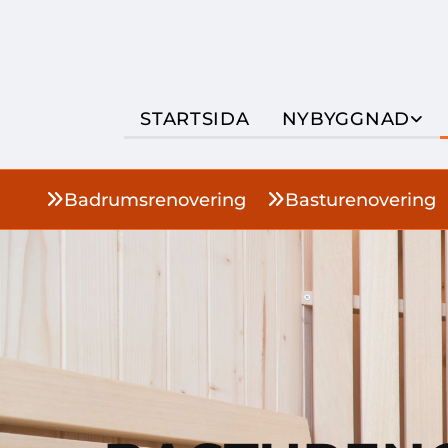
Hoppa över navigering
STARTSIDA
NYBYGGNAD
Badrumsrenovering
Basturenovering

