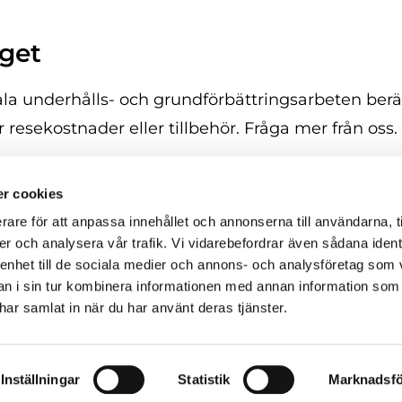
get
la underhålls- och grundförbättringsarbeten berätt
ör resekostnader eller tillbehör. Fråga mer från oss.
r cookies
rare för att anpassa innehållet och annonserna till användarna, t
änst Enlund Ab Oy
Startsida

er och analysera vår trafik. Vi vidarebefordrar även sådana ident
ankmontie 178
Nybyggnad

 enhet till de sociala medier och annons- och analysföretag som 
Västerhankmo Mustasaari
Renovering

 i sin tur kombinera informationen med annan information som
 865 622
Plåtarbeten

e har samlat in när du har använt deras tjänster.
lund@netikka.fi
Dörr och fönster förseljni

Ta kontakt

Privacy policy
Inställningar
Statistik
Marknadsfö