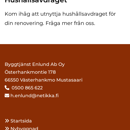
Kom ihåg att utnyttja hushållsavdraget för
din renovering. Fråga mer från oss.
Byggtjänst Enlund Ab Oy
Österhankmontie 178
66550 Västerhankmo Mustasaari
0500 865 622

h.enlund@netikka.fi

Startsida

Nybyggnad
