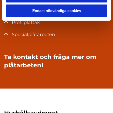
Plåtlister mm.
Endast nödvändiga cookies
Profilplåttak
Specialplåtarbeten
Ta kontakt och fråga mer om
plåtarbeten!
Hushållsavdraget