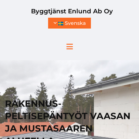
Hoppa över navigering
Byggtjänst Enlund Ab Oy
Svenska
RAKENNUS-
PELTISEPÄNTYÖT VAASAN
JA MUSTASAAREN