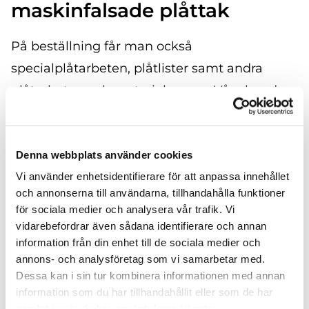
maskinfalsade plåttak
På beställning får man också
specialplåtarbeten, plåtlister samt andra
plåtarbeten och material av oss. Våra kunder
består av privatpersoner och företag. Vårt
huvudsakliga verksamhetområde är Vasa och
Denna webbplats använder cookies
Korsholm.
Vi använder enhetsidentifierare för att anpassa innehållet
Vi använder högklassiga plåtprodukter och
och annonserna till användarna, tillhandahålla funktioner
för sociala medier och analysera vår trafik. Vi
installerar dem med yrkesskicklighet och
vidarebefordrar även sådana identifierare och annan
erfarenhet på tak som tak. Plåt tål
information från din enhet till de sociala medier och
väderväxlingar och garanterar ett vattentätt
annons- och analysföretag som vi samarbetar med.
Dessa kan i sin tur kombinera informationen med annan
skydd för ditt hus för årtionden framåt.
information som du har tillhandahållit eller som de har
samlat in när du har använt deras tjänster.