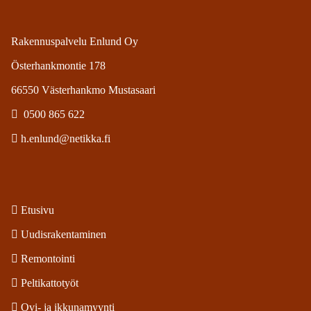
Rakennuspalvelu Enlund Oy
Österhankmontie 178
66550 Västerhankmo Mustasaari

0500 865 622

h.enlund@netikka.fi

Etusivu

Uudisrakentaminen

Remontointi

Peltikattotyöt

Ovi- ja ikkunamyynti