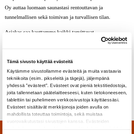
Oy auttaa luomaan saunastasi rentouttavan ja
tunnelmallisen sekä toimivan ja turvallisen tilan.
Asiakas saa kauttamme kaikki tarvittavat
rakennusmateriaalit aina kiukaaseen saakka. Käytämme
korkealaatuisia materiaaleja, jotka kestävät
kovemmankin saunojan käytössä. Asennamme lauteet,
Tämä sivusto käyttää evästeitä
kiukaan ja muut rakenteet pitävästi ja turvallisesti,
Käytämme sivustollamme evästeitä ja muita vastaavia
tekniikoita (esim. pikseleitä ja tägejä), jäljempänä
jolloin saunan käyttö on turvallista ja huoletonta.
yhdessä ”evästeet”. Evästeet ovat pieniä tekstitiedostoja,
joita tallennetaan päätelaitteeseesi, kuten tietokoneeseen,
tablettiin tai puhelimeen verkkosivustoja käyttäessäsi.
Evästeet sisältävät merkkijonoja joiden avulla on
mahdollista toteuttaa toimintoja, sekä muistaa
vuorovaikutustasi sivustojen kanssa. Evästeiden
tarkoituksena ei ole vahingoittaa päätelaitettasi, eivätkä