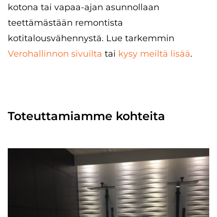
kotona tai vapaa-ajan asunnollaan
teettämästään remontista
kotitalousvähennystä. Lue tarkemmin
Verohallinnon sivuilta
tai
kysy meiltä lisää
.
Toteuttamiamme kohteita