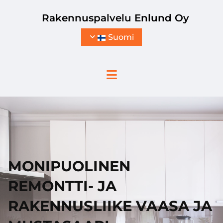
Siirry sisältöön
Rakennuspalvelu Enlund Oy
Suomi
MONIPUOLINEN
REMONTTI- JA
RAKENNUSLIIKE VAASA JA