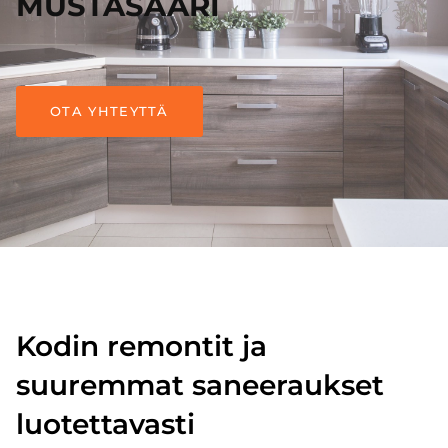
MUSTASAARI
OTA YHTEYTTÄ
Kodin remontit ja
suuremmat saneeraukset
luotettavasti