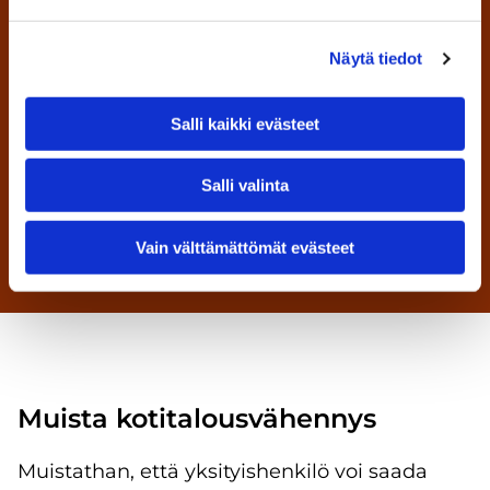
Laminaatti-, parketti- ja mattotyöt
Takka-asennukset
Näytä tiedot
Peltisepäntyöt
Salli kaikki evästeet
Ikkunaremontit
Salli valinta
Kysy muista remonteista
Vain välttämättömät evästeet
Muista kotitalousvähennys
Muistathan, että yksityishenkilö voi saada