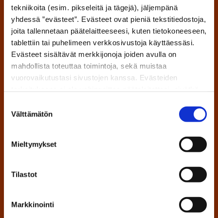
tekniikoita (esim. pikseleitä ja tägejä), jäljempänä
Huoneistoremontit
yhdessä ”evästeet”. Evästeet ovat pieniä tekstitiedostoja,
joita tallennetaan päätelaitteeseesi, kuten tietokoneeseen,
Pintaremontit
tablettiin tai puhelimeen verkkosivustoja käyttäessäsi.
Evästeet sisältävät merkkijonoja joiden avulla on
Saneeraukset
mahdollista toteuttaa toimintoja, sekä muistaa
vuorovaikutustasi sivustojen kanssa. Evästeiden
Kylpyhuoneremontit
tarkoituksena ei ole vahingoittaa päätelaitettasi, eivätkä
ne lue muita tietoja laitteesi kiintolevyltä tai levitä
Saunaremontit
Suostumuksen
viruksia. Evästeisiin voidaan tallentaa tietoja verkossa
Välttämätön
valinta
toimivan palvelun käytön tai sivustolla vierailun aikana ja
Keittiöremontit
myös näiden välillä.
Mieltymykset
Kalusteasennukset
Vesivahinkosaneeraukset
Tilastot
Kaakeli- ja klinkkeriasennukset
Markkinointi