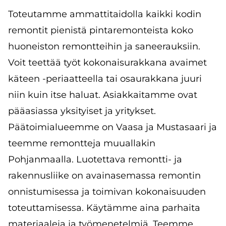
Toteutamme ammattitaidolla kaikki kodin
remontit pienistä pintaremonteista koko
huoneiston remontteihin ja saneerauksiin.
Voit teettää työt kokonaisurakkana avaimet
käteen -periaatteella tai osaurakkana juuri
niin kuin itse haluat. Asiakkaitamme ovat
pääasiassa yksityiset ja yritykset.
Päätoimialueemme on Vaasa ja Mustasaari ja
teemme remontteja muuallakin
Pohjanmaalla. Luotettava remontti- ja
rakennusliike on avainasemassa remontin
onnistumisessa ja toimivan kokonaisuuden
toteuttamisessa. Käytämme aina parhaita
materiaaleja ja työmenetelmiä. Teemme