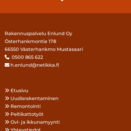
Rakennuspalvelu Enlund Oy
Österhankmontie 178
66550 Västerhankmo Mustasaari
0500 865 622

h.enlund@netikka.fi

Etusivu

Uudisrakentaminen

Remontointi

Peltikattotyöt

Ovi- ja ikkunamyynti

Yhteystiedot
